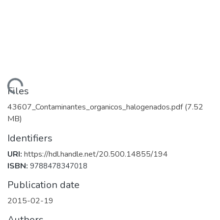
Loading...
Files
43607_Contaminantes_organicos_halogenados.pdf
(7.52
MB)
Identifiers
URI:
https://hdl.handle.net/20.500.14855/194
ISBN:
9788478347018
Publication date
2015-02-19
Authors