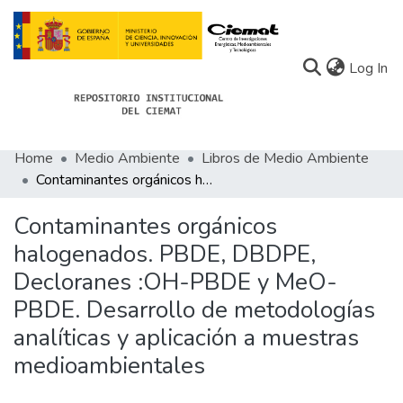
(c
Log In
Home
Medio Ambiente
Libros de Medio Ambiente
Communities
Contaminantes orgánicos halogenados. PBDE, DBDPE, Decloranes :OH-PBDE y MeO-PBDE. Desarrollo de metodologías analíticas y aplicación a muestras medioambientales
All of Docu-menta
Contaminantes orgánicos
Statistics
halogenados. PBDE, DBDPE,
Decloranes :OH-PBDE y MeO-
About Docu-menta
PBDE. Desarrollo de metodologías
analíticas y aplicación a muestras
medioambientales