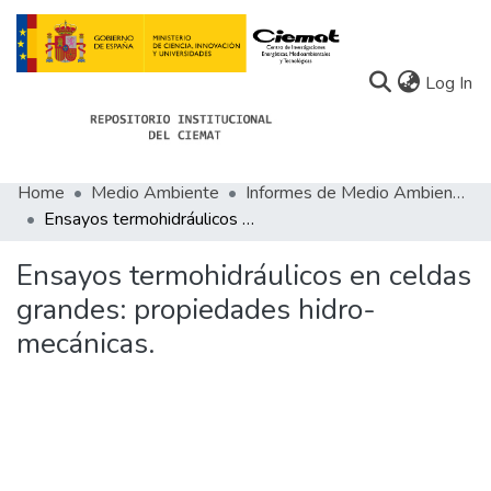
(c
Log In
Home
Medio Ambiente
Informes de Medio Ambiente
Communities
Ensayos termohidráulicos en celdas grandes: propiedades hidro-mecánicas.
All of Docu-menta
Ensayos termohidráulicos en celdas
Statistics
grandes: propiedades hidro-
mecánicas.
About Docu-menta