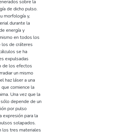
generados sobre la
gía de dicho pulso.
u morfología y,
rial durante la
 de energía y
l mismo en todos los
 los de cráteres
álculos se ha
ies expulsadas
o de los efectos
irradiar un mismo
l haz láser a una
ra que comience la
nima. Una vez que la
o sólo depende de un
ción por pulso
 expresión para la
pulsos solapados.
los tres materiales