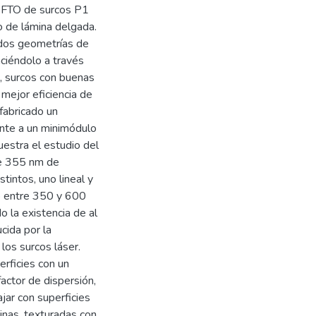
n FTO de surcos P1
o de lámina delgada.
dos geometrías de
aciéndolo a través
s, surcos con buenas
 mejor eficiencia de
fabricado un
ente a un minimódulo
estra el estudio del
de 355 nm de
tintos, uno lineal y
lo entre 350 y 600
 la existencia de al
cida por la
 los surcos láser.
rficies con un
actor de dispersión,
jar con superficies
inas, texturadas con