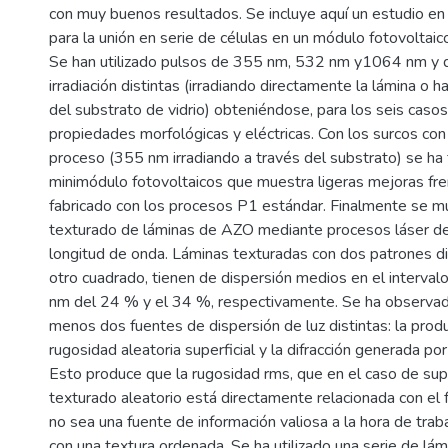
con muy buenos resultados. Se incluye aquí un estudio e
para la unión en serie de células en un módulo fotovoltaic
Se han utilizado pulsos de 355 nm, 532 nm y1064 nm y 
irradiación distintas (irradiando directamente la lámina o h
del substrato de vidrio) obteniéndose, para los seis caso
propiedades morfológicas y eléctricas. Con los surcos con
proceso (355 nm irradiando a través del substrato) se ha 
minimódulo fotovoltaicos que muestra ligeras mejoras fr
fabricado con los procesos P1 estándar. Finalmente se mu
texturado de láminas de AZO mediante procesos láser 
longitud de onda. Láminas texturadas con dos patrones dis
otro cuadrado, tienen de dispersión medios en el interva
nm del 24 % y el 34 %, respectivamente. Se ha observado
menos dos fuentes de dispersión de luz distintas: la produ
rugosidad aleatoria superficial y la difracción generada por
Esto produce que la rugosidad rms, que en el caso de supe
texturado aleatorio está directamente relacionada con el f
no sea una fuente de información valiosa a la hora de traba
con una textura ordenada. Se ha utilizado una serie de lám