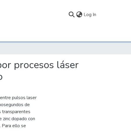
(current)
Log In
or procesos láser
o
 entre pulsos laser
anosegundos de
s transparentes
de zinc dopado con
 Para ello se