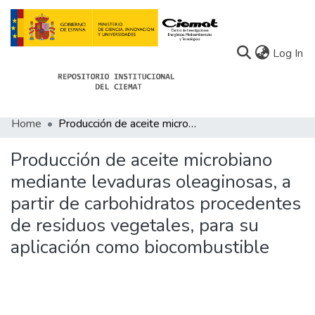
(c
Log In
Home
Producción de aceite microbiano mediante levaduras oleaginosas, a partir de carbohidratos procedentes de residuos vegetales, para su aplicación como biocombustible
Communities
Producción de aceite microbiano
All of Docu-menta
mediante levaduras oleaginosas, a
Statistics
partir de carbohidratos procedentes
About Docu-menta
de residuos vegetales, para su
aplicación como biocombustible