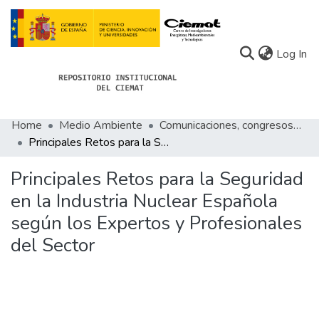
(c
Log In
Home
Medio Ambiente
Comunicaciones, congresos de Medio Ambiente
Communities
Principales Retos para la Seguridad en la Industria Nuclear Española según los Expertos y Profesionales del Sector
All of Docu-menta
Principales Retos para la Seguridad
Statistics
en la Industria Nuclear Española
según los Expertos y Profesionales
About Docu-menta
del Sector