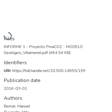
Loading...
Files
INFORME 1 - Proyecto PmaCO2 - MODELO
Geológico_Villameriel.pdf
(464.54 KB)
Identifiers
URI:
https://hdl.handle.net/20.500.14855/199
Publication date
2016-03-01
Authors
Bernat, Manuel