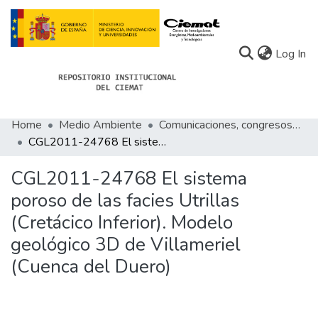
(c
Log In
Home
Medio Ambiente
Comunicaciones, congresos de Medio Ambiente
Communities
CGL2011-24768 El sistema poroso de las facies Utrillas (Cretácico Inferior). Modelo geológico 3D de Villameriel (Cuenca del Duero)
All of Docu-menta
CGL2011-24768 El sistema
Statistics
poroso de las facies Utrillas
(Cretácico Inferior). Modelo
About Docu-menta
geológico 3D de Villameriel
(Cuenca del Duero)