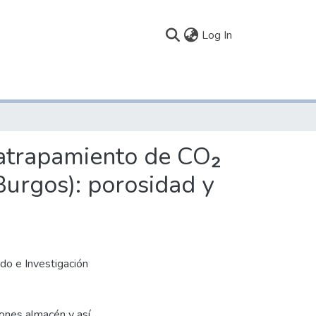
(current)
Log In
trapamiento de CO₂
Burgos): porosidad y
do e Investigación
iones almacén y así