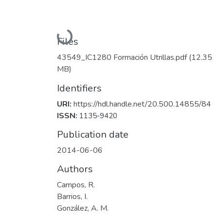
Loading...
Files
43549_IC1280 Formación Utrillas.pdf
(12.35
MB)
Identifiers
URI:
https://hdl.handle.net/20.500.14855/84
ISSN:
1135-9420
Publication date
2014-06-06
Authors
Campos, R.
Barrios, I.
González, A. M.