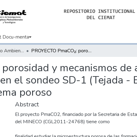
t Docu-menta
Informes de Medio Ambiente
PROYECTO PmaCO₂: porosidad y mecanismos de atrapamiento de CO₂ La formación Utrillas en el sondeo SD-1 (Tejada - Burgos): porosidad y modelización del sistema poroso
orosidad y mecanismos de a
 en el sondeo SD-1 (Tejada - 
tema poroso
Abstract
El proyecto PmaCO2, financiado por la Secretaria de Esta
del MINECO (CGL2011-24768) tiene como
finalidad estudiar la microestructura porosa de las formac