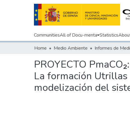
Communities
All of Docu-menta
Statistics
Abou
Home
Medio Ambiente
PROYECTO PmaCO₂: p
La formación Utrillas
modelización del sis