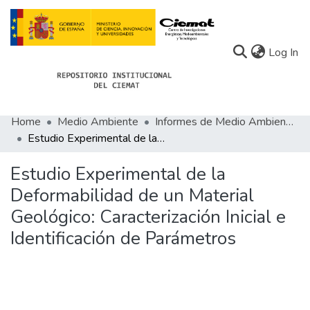
(c
Log In
Home
Medio Ambiente
Informes de Medio Ambiente
Communities
Estudio Experimental de la Deformabilidad de un Material Geológico: Caracterización Inicial e Identificación de Parámetros
All of Docu-menta
Estudio Experimental de la
Statistics
Deformabilidad de un Material
Geológico: Caracterización Inicial e
About Docu-menta
Identificación de Parámetros