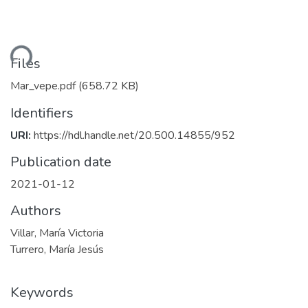
ading...
Files
Mar_vepe.pdf
(658.72 KB)
Identifiers
URI:
https://hdl.handle.net/20.500.14855/952
Publication date
2021-01-12
Authors
Villar, María Victoria
Turrero, María Jesús
Keywords