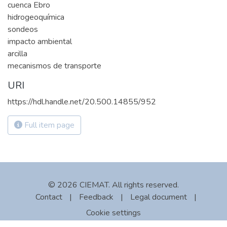
cuenca Ebro
hidrogeoquímica
sondeos
impacto ambiental
arcilla
mecanismos de transporte
URI
https://hdl.handle.net/20.500.14855/952
Full item page
© 2026 CIEMAT. All rights reserved.
Contact
|
Feedback
|
Legal document
|
Cookie settings