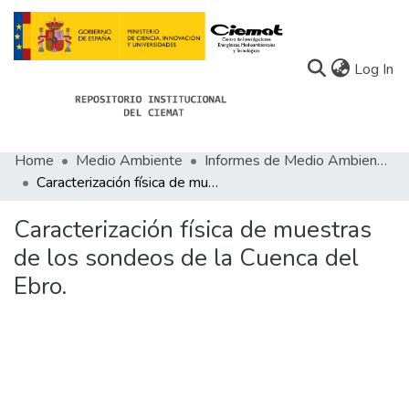
(c
Log In
Home
Medio Ambiente
Informes de Medio Ambiente
Communities
Caracterización física de muestras de los sondeos de la Cuenca del Ebro.
All of Docu-menta
Caracterización física de muestras
Statistics
de los sondeos de la Cuenca del
Ebro.
About Docu-menta