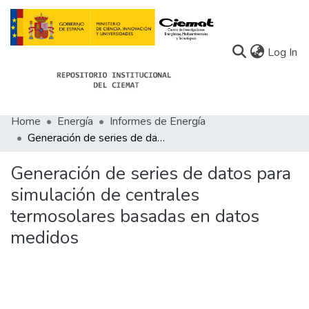
(c
Log In
Home
Energía
Informes de Energía
Communities
Generación de series de datos para simulación de centrales termosolares basadas en datos medidos
All of Docu-menta
Generación de series de datos para
Statistics
simulación de centrales
termosolares basadas en datos
About Docu-menta
medidos