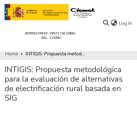
(c
Log In
Home
INTIGIS: Propuesta metodológica para la evaluación de alternativas de electrificación rural basada en SIG
Communities
INTIGIS: Propuesta metodológica
All of Docu-menta
para la evaluación de alternativas
Statistics
de electrificación rural basada en
About Docu-menta
SIG