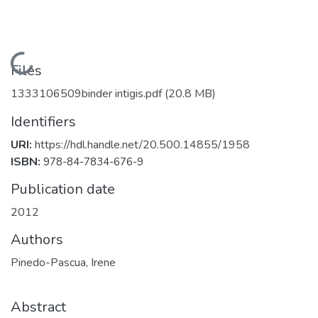
Loading...
Files
1333106509binder intigis.pdf
(20.8 MB)
Identifiers
URI:
https://hdl.handle.net/20.500.14855/1958
ISBN:
978-84-7834-676-9
Publication date
2012
Authors
Pinedo-Pascua, Irene
Abstract