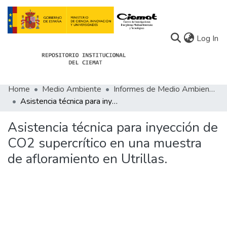
(c
Log In
Home
Medio Ambiente
Informes de Medio Ambiente
Communities
Asistencia técnica para inyección de CO2 supercrítico en una muestra de afloramiento en Utrillas.
All of Docu-menta
Asistencia técnica para inyección de
Statistics
CO2 supercrítico en una muestra
de afloramiento en Utrillas.
About Docu-menta