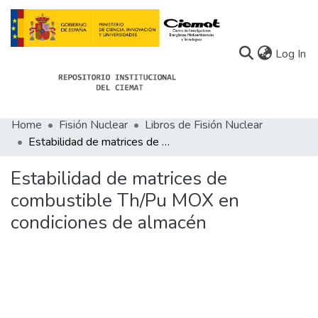
(c
Log In
Home
Fisión Nuclear
Libros de Fisión Nuclear
Communities
Estabilidad de matrices de combustible Th/Pu MOX en condiciones de almacén
All of Docu-menta
Estabilidad de matrices de
Statistics
combustible Th/Pu MOX en
condiciones de almacén
About Docu-menta