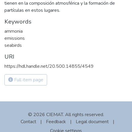
tienen en la composición atmosférica y la formación de
partículas en estos lugares.
Keywords
ammonia
emissions
seabirds
URI
https://hdl.handle.net/20.500.14855/4549
Full item page
© 2026 CIEMAT. All rights reserved.
Contact
|
Feedback
|
Legal document
|
Cookie settings