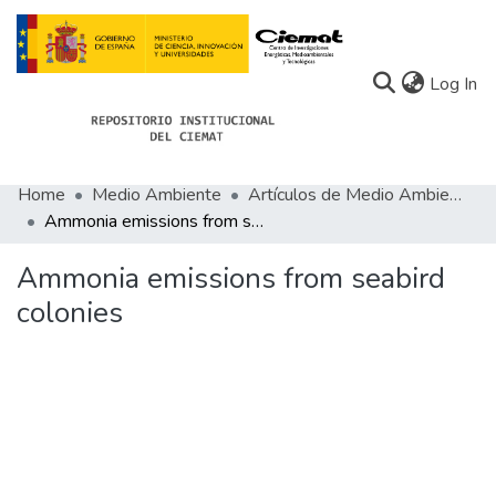
(c
Log In
Home
Medio Ambiente
Artículos de Medio Ambiente
Communities
Ammonia emissions from seabird colonies
All of Docu-menta
Ammonia emissions from seabird
Statistics
colonies
About Docu-menta