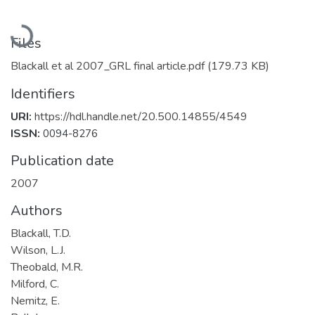
Loading...
Files
Blackall et al 2007_GRL final article.pdf
(179.73 KB)
Identifiers
URI:
https://hdl.handle.net/20.500.14855/4549
ISSN:
0094-8276
Publication date
2007
Authors
Blackall, T.D.
Wilson, L.J.
Theobald, M.R.
Milford, C.
Nemitz, E.