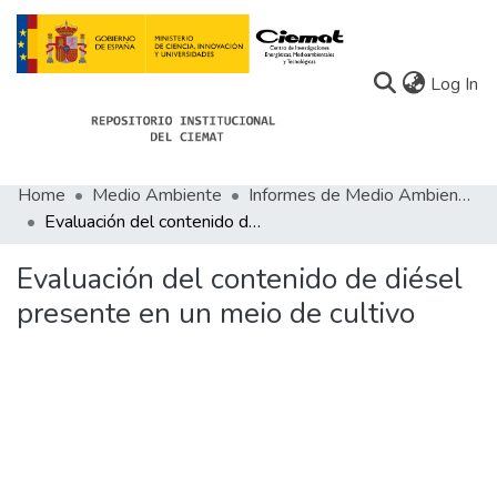
(c
Log In
Home
Medio Ambiente
Informes de Medio Ambiente
Communities
Evaluación del contenido de diésel presente en un meio de cultivo
All of Docu-menta
Evaluación del contenido de diésel
Statistics
presente en un meio de cultivo
About Docu-menta