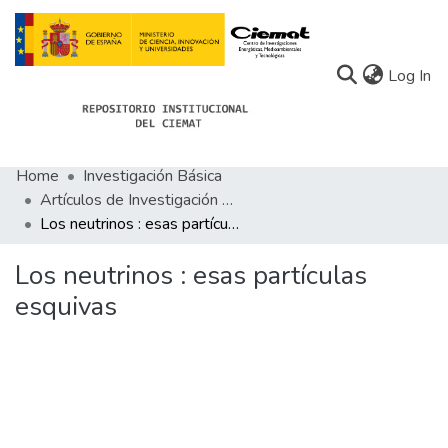
(c
Log In
Home
Investigación Básica
Communities
Artículos de Investigación Básica
Los neutrinos : esas partículas esquivas
All of Docu-menta
Statistics
Los neutrinos : esas partículas
esquivas
About Docu-menta