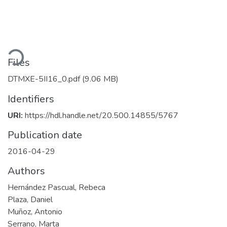
oading...
Files
DTMXE-5II16_0.pdf
(9.06 MB)
Identifiers
URI:
https://hdl.handle.net/20.500.14855/5767
Publication date
2016-04-29
Authors
Hernández Pascual, Rebeca
Plaza, Daniel
Muñoz, Antonio
Serrano, Marta