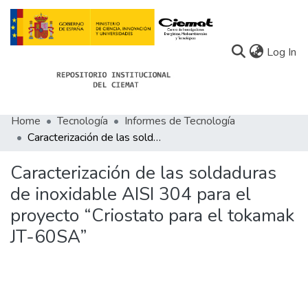
(c
Log In
Home
Tecnología
Informes de Tecnología
Communities
Caracterización de las soldaduras de inoxidable AISI 304 para el proyecto “Criostato para el tokamak JT-60SA”
All of Docu-menta
Caracterización de las soldaduras
Statistics
de inoxidable AISI 304 para el
proyecto “Criostato para el tokamak
About Docu-menta
JT-60SA”