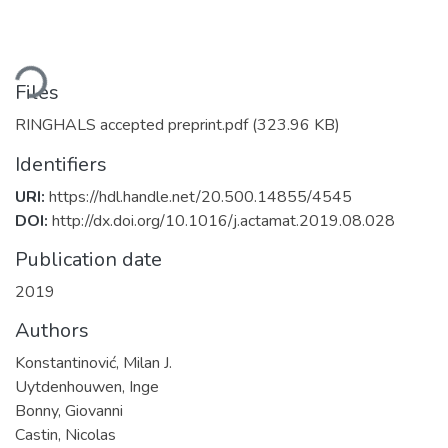
ding...
Files
RINGHALS accepted preprint.pdf
(323.96 KB)
Identifiers
URI:
https://hdl.handle.net/20.500.14855/4545
DOI:
http://dx.doi.org/10.1016/j.actamat.2019.08.028
Publication date
2019
Authors
Konstantinović, Milan J.
Uytdenhouwen, Inge
Bonny, Giovanni
Castin, Nicolas