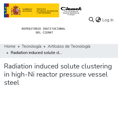
(c
Log In
Home
Tecnología
Artículos de Tecnología
Communities
Radiation induced solute clustering in high-Ni reactor pressure vessel steel
All of Docu-menta
Radiation induced solute clustering
Statistics
in high-Ni reactor pressure vessel
steel
About Docu-menta