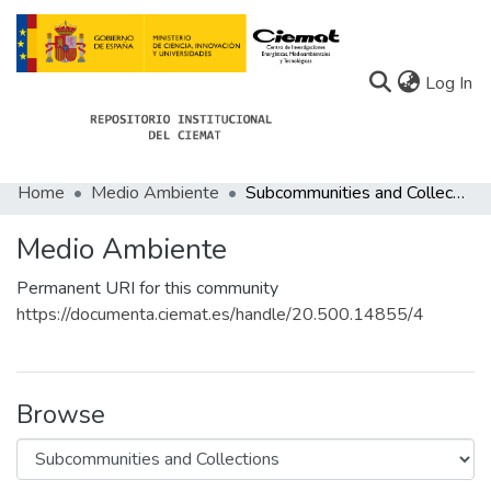
(c
Log In
Home
Medio Ambiente
Subcommunities and Collections
Communities
Medio Ambiente
All of Docu-menta
Permanent URI for this community
Statistics
https://documenta.ciemat.es/handle/20.500.14855/4
About Docu-menta
Browse